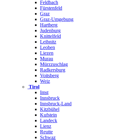
Feldbach
Fürstenfeld
Graz
Graz-Umgebung
Hartberg
Judenburg
Knittelfeld
Leibnitz
Leoben
Liezen
Murau
Mürzzuschlag
Radkersburg
Voitsberg
Weiz
Tirol
Imst
Innsbruck
Innsbruck-Land
Kitzbühel
Kufstein
Landeck
Lienz
Reutte
Schwaz