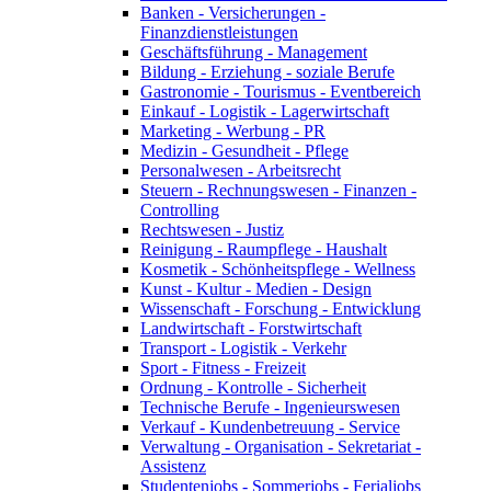
Banken - Versicherungen -
Finanzdienstleistungen
Geschäftsführung - Management
Bildung - Erziehung - soziale Berufe
Gastronomie - Tourismus - Eventbereich
Einkauf - Logistik - Lagerwirtschaft
Marketing - Werbung - PR
Medizin - Gesundheit - Pflege
Personalwesen - Arbeitsrecht
Steuern - Rechnungswesen - Finanzen -
Controlling
Rechtswesen - Justiz
Reinigung - Raumpflege - Haushalt
Kosmetik - Schönheitspflege - Wellness
Kunst - Kultur - Medien - Design
Wissenschaft - Forschung - Entwicklung
Landwirtschaft - Forstwirtschaft
Transport - Logistik - Verkehr
Sport - Fitness - Freizeit
Ordnung - Kontrolle - Sicherheit
Technische Berufe - Ingenieurswesen
Verkauf - Kundenbetreuung - Service
Verwaltung - Organisation - Sekretariat -
Assistenz
Studentenjobs - Sommerjobs - Ferialjobs