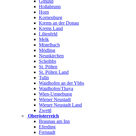
Gmünd
Hollabrunn
Horn
Korneuburg
Krems an der Donau
Krems Land
Lilienfeld
Melk
Mistelbach
Mödling
Neunkirchen
Scheibbs
St. Pölten
St. Pölten Land
Tulln
Waidhofen an der Ybbs
Waidhofen/Thaya
Wien-Umgebung
Wiener Neustadt
Wiener Neustadt Land
Zwettl
Oberösterreich
Braunau am Inn
Eferding
Freistadt