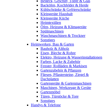
Besteck, Geschirr, Töpfe & Glas
Backöfen, Kochfelder & Herde
Kühlschränke & Gefrierschränke
Kleingeräte Haushalt
Kleingeräte Küche
Heimtextilien
Öfen, Heizung & Klimageräte
Spülmaschinen
Waschmaschinen & Trockner
Sonstiges
Heimwerken, Bau & Garten
Bauholz & Altholz
Eisen, Bleche & Rohre
Elektro, Heizung & Wasserinstallationen
Farben, Lacke & Zubehör
Fenster, Rollläden & Markisen
Gartenzubehör & Pflanzen
Fliesen, Pflastersteine, Ziegel &
Dachplatten
Gartengeräte & Gartenmaschinen
Maschinen, Werkzeuge & Geräte
Gartenmöbel
Türen, Türstöcke & Tore
Sonstiges
Handys & Telefone