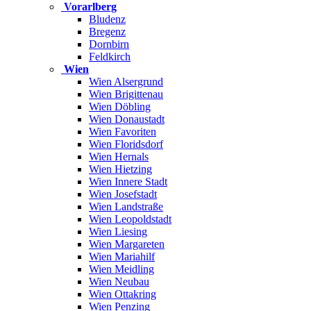
Vorarlberg
Bludenz
Bregenz
Dornbirn
Feldkirch
Wien
Wien Alsergrund
Wien Brigittenau
Wien Döbling
Wien Donaustadt
Wien Favoriten
Wien Floridsdorf
Wien Hernals
Wien Hietzing
Wien Innere Stadt
Wien Josefstadt
Wien Landstraße
Wien Leopoldstadt
Wien Liesing
Wien Margareten
Wien Mariahilf
Wien Meidling
Wien Neubau
Wien Ottakring
Wien Penzing