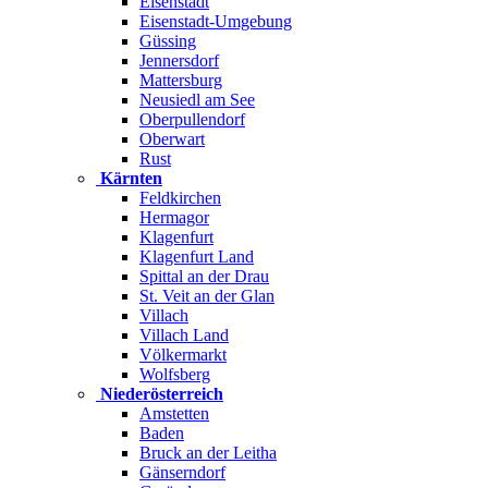
Eisenstadt
Eisenstadt-Umgebung
Güssing
Jennersdorf
Mattersburg
Neusiedl am See
Oberpullendorf
Oberwart
Rust
Kärnten
Feldkirchen
Hermagor
Klagenfurt
Klagenfurt Land
Spittal an der Drau
St. Veit an der Glan
Villach
Villach Land
Völkermarkt
Wolfsberg
Niederösterreich
Amstetten
Baden
Bruck an der Leitha
Gänserndorf