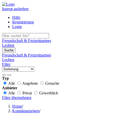
Inserat aufgeben
Hilfe
Registrierung
Login
Freundschaft & Freizeitpartner
Leoben
Suche
Freundschaft & Freizeitpartner
Leoben
Filter
Typ
Alle
Angebote
Gesuche
Anbieter
Alle
Privat
Gewerblich
Filter übernehmen
Home
/
Kontaktanzeigen
/