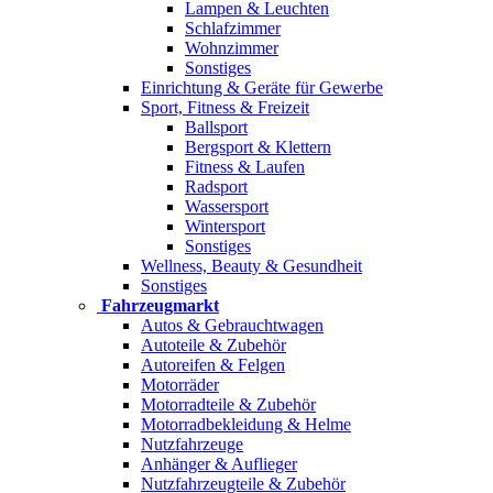
Lampen & Leuchten
Schlafzimmer
Wohnzimmer
Sonstiges
Einrichtung & Geräte für Gewerbe
Sport, Fitness & Freizeit
Ballsport
Bergsport & Klettern
Fitness & Laufen
Radsport
Wassersport
Wintersport
Sonstiges
Wellness, Beauty & Gesundheit
Sonstiges
Fahrzeugmarkt
Autos & Gebrauchtwagen
Autoteile & Zubehör
Autoreifen & Felgen
Motorräder
Motorradteile & Zubehör
Motorradbekleidung & Helme
Nutzfahrzeuge
Anhänger & Auflieger
Nutzfahrzeugteile & Zubehör