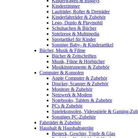
Kinderwagen & Buggys
Kinderzimmer
Laufräder, Roller & Dreiräder
Kinderfahrräder & Zubehör
Lego, Duplo & Playmobil
Schulsachen & Bücher
Spielzeug & Multimedia
Sportartikel für Kinder
Sonstige Baby- & Kinderartikel
Bücher, Musik & Filme
Bücher & Zeitschriften
Musik, Filme & Hörbücher
Musikinstrumente & Zubehör
Computer & Konsolen
Apple Computer & Zubehör
Drucker, Scanner & Zubehör
Monitore & Zubehör
Netzwerk & Modem
Notebooks, Tablets & Zubehör
PCs & Zubehör
Spielekonsolen, Videospiele & Gaming-Zub
Sonstiges PC-Zubehör
Fahrräder & Zubehör
Haushalt & Haushaltsgeräte
Besteck, Geschirr, Töpfe & Glas