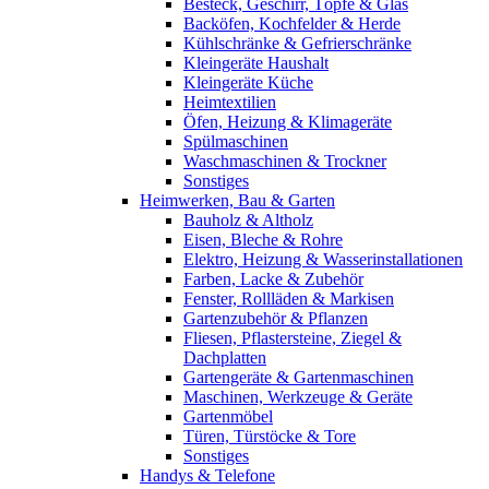
Besteck, Geschirr, Töpfe & Glas
Backöfen, Kochfelder & Herde
Kühlschränke & Gefrierschränke
Kleingeräte Haushalt
Kleingeräte Küche
Heimtextilien
Öfen, Heizung & Klimageräte
Spülmaschinen
Waschmaschinen & Trockner
Sonstiges
Heimwerken, Bau & Garten
Bauholz & Altholz
Eisen, Bleche & Rohre
Elektro, Heizung & Wasserinstallationen
Farben, Lacke & Zubehör
Fenster, Rollläden & Markisen
Gartenzubehör & Pflanzen
Fliesen, Pflastersteine, Ziegel &
Dachplatten
Gartengeräte & Gartenmaschinen
Maschinen, Werkzeuge & Geräte
Gartenmöbel
Türen, Türstöcke & Tore
Sonstiges
Handys & Telefone