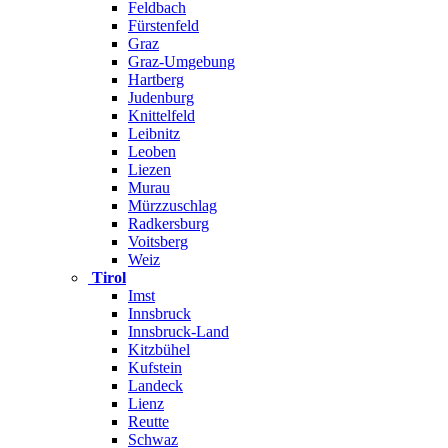
Feldbach
Fürstenfeld
Graz
Graz-Umgebung
Hartberg
Judenburg
Knittelfeld
Leibnitz
Leoben
Liezen
Murau
Mürzzuschlag
Radkersburg
Voitsberg
Weiz
Tirol
Imst
Innsbruck
Innsbruck-Land
Kitzbühel
Kufstein
Landeck
Lienz
Reutte
Schwaz