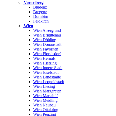
Vorarlberg
Bludenz
Bregenz
Dornbirn
Feldkirch
Wien
Wien Alsergrund
Wien Brigittenau
Wien Döbling
Wien Donaustadt
Wien Favoriten
Wien Floridsdorf
Wien Hernals
Wien Hietzing
Wien Innere Stadt
Wien Josefstadt
Wien Landstraße
Wien Leopoldstadt
Wien Liesing
Wien Margareten
Wien Mariahilf
Wien Meidling
Wien Neubau
Wien Ottakring
Wien Penzing