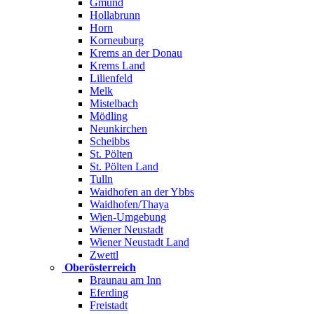
Gmünd
Hollabrunn
Horn
Korneuburg
Krems an der Donau
Krems Land
Lilienfeld
Melk
Mistelbach
Mödling
Neunkirchen
Scheibbs
St. Pölten
St. Pölten Land
Tulln
Waidhofen an der Ybbs
Waidhofen/Thaya
Wien-Umgebung
Wiener Neustadt
Wiener Neustadt Land
Zwettl
Oberösterreich
Braunau am Inn
Eferding
Freistadt