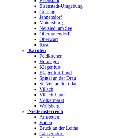
Eisenstadt
Eisenstadt-Umgebung
Güssing
Jennersdorf
Mattersburg
Neusiedl am See
Oberpullendorf
Oberwart
Rust
Kärnten
Feldkirchen
Hermagor
Klagenfurt
Klagenfurt Land
Spittal an der Drau
St. Veit an der Glan
Villach
Villach Land
Völkermarkt
Wolfsberg
Niederösterreich
Amstetten
Baden
Bruck an der Leitha
Gänserndorf