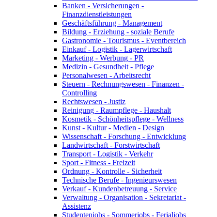
Banken - Versicherungen -
Finanzdienstleistungen
Geschäftsführung - Management
Bildung - Erziehung - soziale Berufe
Gastronomie - Tourismus - Eventbereich
Einkauf - Logistik - Lagerwirtschaft
Marketing - Werbung - PR
Medizin - Gesundheit - Pflege
Personalwesen - Arbeitsrecht
Steuern - Rechnungswesen - Finanzen -
Controlling
Rechtswesen - Justiz
Reinigung - Raumpflege - Haushalt
Kosmetik - Schönheitspflege - Wellness
Kunst - Kultur - Medien - Design
Wissenschaft - Forschung - Entwicklung
Landwirtschaft - Forstwirtschaft
Transport - Logistik - Verkehr
Sport - Fitness - Freizeit
Ordnung - Kontrolle - Sicherheit
Technische Berufe - Ingenieurswesen
Verkauf - Kundenbetreuung - Service
Verwaltung - Organisation - Sekretariat -
Assistenz
Studentenjobs - Sommerjobs - Ferialjobs