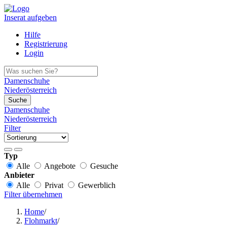
Inserat aufgeben
Hilfe
Registrierung
Login
Damenschuhe
Niederösterreich
Suche
Damenschuhe
Niederösterreich
Filter
Typ
Alle
Angebote
Gesuche
Anbieter
Alle
Privat
Gewerblich
Filter übernehmen
Home
/
Flohmarkt
/