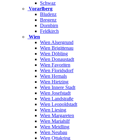
Schwaz
Vorarlberg
Bludenz
Bregenz
Dornbirn
Feldkirch
Wien
Wien Alsergrund
Wien Brigittenau
Wien Döbling
Wien Donaustadt
Wien Favoriten
Wien Floridsdorf
Wien Hernals
Wien Hietzing
Wien Innere Stadt
Wien Josefstadt
Wien Landstraße
Wien Leopoldstadt
Wien Liesing
Wien Margareten
Wien Mariahilf
Wien Meidling
Wien Neubau
Wien Ottakring