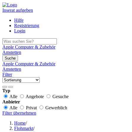
Inserat aufgeben
Hilfe
Registrierung
Login
Apple Computer & Zubehör
Amstetten
Suche
Apple Computer & Zubehör
Amstetten
Filter
Typ
Alle
Angebote
Gesuche
Anbieter
Alle
Privat
Gewerblich
Filter übernehmen
Home
/
Flohmarkt
/