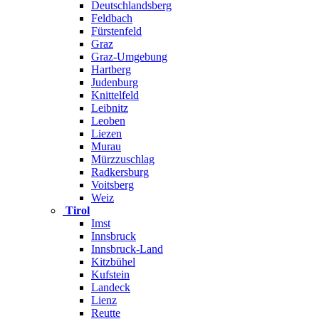
Deutschlandsberg
Feldbach
Fürstenfeld
Graz
Graz-Umgebung
Hartberg
Judenburg
Knittelfeld
Leibnitz
Leoben
Liezen
Murau
Mürzzuschlag
Radkersburg
Voitsberg
Weiz
Tirol
Imst
Innsbruck
Innsbruck-Land
Kitzbühel
Kufstein
Landeck
Lienz
Reutte