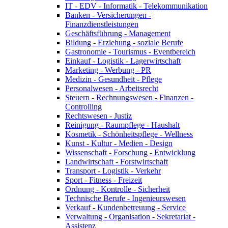
IT - EDV - Informatik - Telekommunikation
Banken - Versicherungen -
Finanzdienstleistungen
Geschäftsführung - Management
Bildung - Erziehung - soziale Berufe
Gastronomie - Tourismus - Eventbereich
Einkauf - Logistik - Lagerwirtschaft
Marketing - Werbung - PR
Medizin - Gesundheit - Pflege
Personalwesen - Arbeitsrecht
Steuern - Rechnungswesen - Finanzen -
Controlling
Rechtswesen - Justiz
Reinigung - Raumpflege - Haushalt
Kosmetik - Schönheitspflege - Wellness
Kunst - Kultur - Medien - Design
Wissenschaft - Forschung - Entwicklung
Landwirtschaft - Forstwirtschaft
Transport - Logistik - Verkehr
Sport - Fitness - Freizeit
Ordnung - Kontrolle - Sicherheit
Technische Berufe - Ingenieurswesen
Verkauf - Kundenbetreuung - Service
Verwaltung - Organisation - Sekretariat -
Assistenz