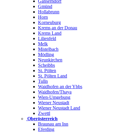
Gänserndorf
Gmünd
Hollabrunn
Horn
Korneuburg
Krems an der Donau
Krems Land
Lilienfeld
Melk
Mistelbach
Mödling
Neunkirchen
Scheibbs
St. Pölten
St. Pölten Land
Tulln
Waidhofen an der Ybbs
Waidhofen/Thaya
Wien-Umgebung
Wiener Neustadt
Wiener Neustadt Land
Zwettl
Oberösterreich
Braunau am Inn
Eferding