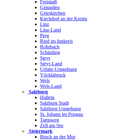
Freistadt
Gmunden
Grieskirchen
Kirchdorf an der Krems
Linz
Linz-Land
Perg
Ried im Innkreis
Rohrbach
Schärding
Steyr
Steyr-Land
Urfahr-Umgebung
Vöcklabruck
Wels
Wels-Land
Salzburg
Hallein
Salzburg Stadt
Salzburg Umgebung
St. Johann im Pongau
Tamsweg
Zell am See
Steiermark
Bruck an der Mur