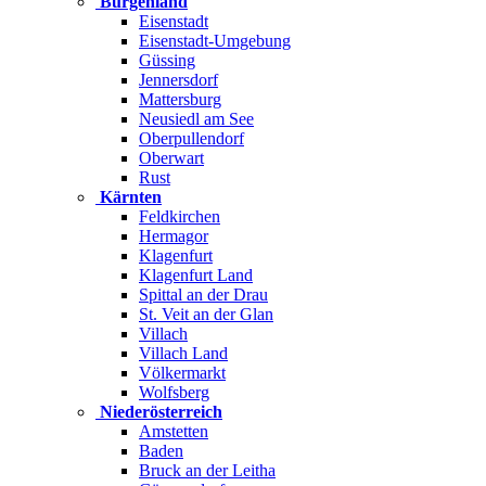
Burgenland
Eisenstadt
Eisenstadt-Umgebung
Güssing
Jennersdorf
Mattersburg
Neusiedl am See
Oberpullendorf
Oberwart
Rust
Kärnten
Feldkirchen
Hermagor
Klagenfurt
Klagenfurt Land
Spittal an der Drau
St. Veit an der Glan
Villach
Villach Land
Völkermarkt
Wolfsberg
Niederösterreich
Amstetten
Baden
Bruck an der Leitha