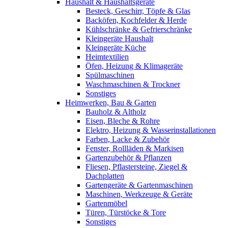
Haushalt & Haushaltsgeräte
Besteck, Geschirr, Töpfe & Glas
Backöfen, Kochfelder & Herde
Kühlschränke & Gefrierschränke
Kleingeräte Haushalt
Kleingeräte Küche
Heimtextilien
Öfen, Heizung & Klimageräte
Spülmaschinen
Waschmaschinen & Trockner
Sonstiges
Heimwerken, Bau & Garten
Bauholz & Altholz
Eisen, Bleche & Rohre
Elektro, Heizung & Wasserinstallationen
Farben, Lacke & Zubehör
Fenster, Rollläden & Markisen
Gartenzubehör & Pflanzen
Fliesen, Pflastersteine, Ziegel &
Dachplatten
Gartengeräte & Gartenmaschinen
Maschinen, Werkzeuge & Geräte
Gartenmöbel
Türen, Türstöcke & Tore
Sonstiges