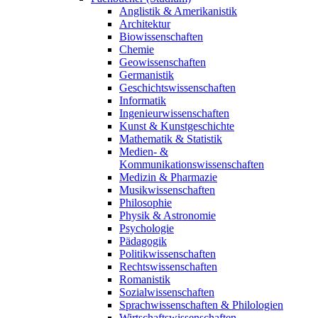
Anglistik & Amerikanistik
Architektur
Biowissenschaften
Chemie
Geowissenschaften
Germanistik
Geschichtswissenschaften
Informatik
Ingenieurwissenschaften
Kunst & Kunstgeschichte
Mathematik & Statistik
Medien- &
Kommunikationswissenschaften
Medizin & Pharmazie
Musikwissenschaften
Philosophie
Physik & Astronomie
Psychologie
Pädagogik
Politikwissenschaften
Rechtswissenschaften
Romanistik
Sozialwissenschaften
Sprachwissenschaften & Philologien
Wirtschaftswissenschaften