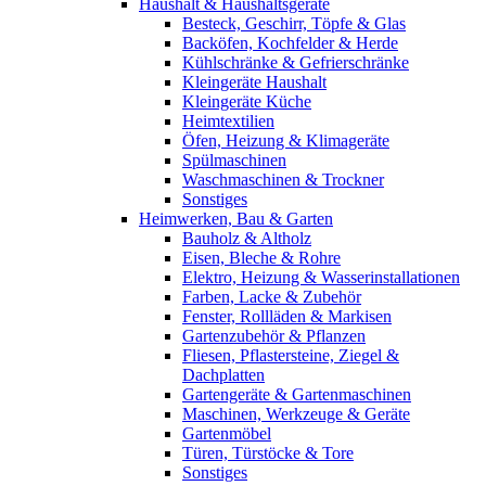
Haushalt & Haushaltsgeräte
Besteck, Geschirr, Töpfe & Glas
Backöfen, Kochfelder & Herde
Kühlschränke & Gefrierschränke
Kleingeräte Haushalt
Kleingeräte Küche
Heimtextilien
Öfen, Heizung & Klimageräte
Spülmaschinen
Waschmaschinen & Trockner
Sonstiges
Heimwerken, Bau & Garten
Bauholz & Altholz
Eisen, Bleche & Rohre
Elektro, Heizung & Wasserinstallationen
Farben, Lacke & Zubehör
Fenster, Rollläden & Markisen
Gartenzubehör & Pflanzen
Fliesen, Pflastersteine, Ziegel &
Dachplatten
Gartengeräte & Gartenmaschinen
Maschinen, Werkzeuge & Geräte
Gartenmöbel
Türen, Türstöcke & Tore
Sonstiges