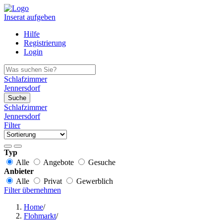
Inserat aufgeben
Hilfe
Registrierung
Login
Schlafzimmer
Jennersdorf
Suche
Schlafzimmer
Jennersdorf
Filter
Typ
Alle
Angebote
Gesuche
Anbieter
Alle
Privat
Gewerblich
Filter übernehmen
Home
/
Flohmarkt
/