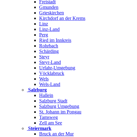
Freistadt
Gmunden
Grieskirchen
Kirchdorf an der Krems
Linz
Linz-Land
Perg
Ried im Innkreis
Rohrbach
Schärding
Steyr
Steyr-Land
Urfahr-Umgebung
Vöcklabruck
Wels
Wels-Land
Salzburg
Hallein
Salzburg Stadt
Salzburg Umgebung
St. Johann im Pongau
Tamsweg
Zell am See
Steiermark
Bruck an der Mur