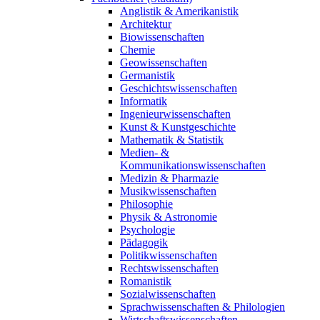
Anglistik & Amerikanistik
Architektur
Biowissenschaften
Chemie
Geowissenschaften
Germanistik
Geschichtswissenschaften
Informatik
Ingenieurwissenschaften
Kunst & Kunstgeschichte
Mathematik & Statistik
Medien- &
Kommunikationswissenschaften
Medizin & Pharmazie
Musikwissenschaften
Philosophie
Physik & Astronomie
Psychologie
Pädagogik
Politikwissenschaften
Rechtswissenschaften
Romanistik
Sozialwissenschaften
Sprachwissenschaften & Philologien
Wirtschaftswissenschaften