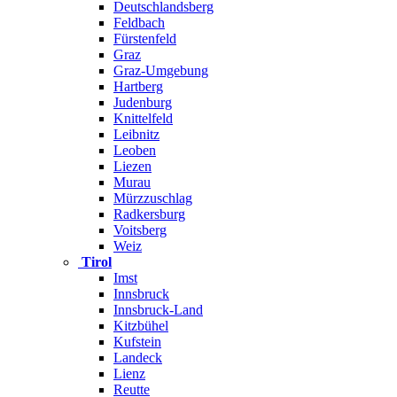
Deutschlandsberg
Feldbach
Fürstenfeld
Graz
Graz-Umgebung
Hartberg
Judenburg
Knittelfeld
Leibnitz
Leoben
Liezen
Murau
Mürzzuschlag
Radkersburg
Voitsberg
Weiz
Tirol
Imst
Innsbruck
Innsbruck-Land
Kitzbühel
Kufstein
Landeck
Lienz
Reutte