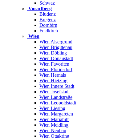
Schwaz
Vorarlberg
Bludenz
Bregenz
Dornbirn
Feldkirch
Wien
Wien Alsergrund
Wien Brigittenau
Wien Döbling
Wien Donaustadt
Wien Favoriten
Wien Floridsdorf
Wien Hernals
Wien Hietzing
Wien Innere Stadt
Wien Josefstadt
Wien Landstraße
Wien Leopoldstadt
Wien Liesing
Wien Margareten
Wien Mariahilf
Wien Meidling
Wien Neubau
Wien Ottakring