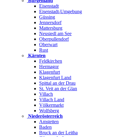
Burgenland
Eisenstadt
Eisenstadt-Umgebung
Güssing
Jennersdorf
Mattersburg
Neusiedl am See
Oberpullendorf
Oberwart
Rust
Kärnten
Feldkirchen
Hermagor
Klagenfurt
Klagenfurt Land
Spittal an der Drau
St. Veit an der Glan
Villach
Villach Land
Völkermarkt
Wolfsberg
Niederösterreich
Amstetten
Baden
Bruck an der Leitha