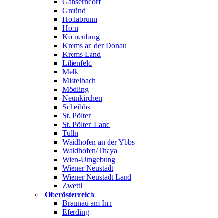
Gänserndorf
Gmünd
Hollabrunn
Horn
Korneuburg
Krems an der Donau
Krems Land
Lilienfeld
Melk
Mistelbach
Mödling
Neunkirchen
Scheibbs
St. Pölten
St. Pölten Land
Tulln
Waidhofen an der Ybbs
Waidhofen/Thaya
Wien-Umgebung
Wiener Neustadt
Wiener Neustadt Land
Zwettl
Oberösterreich
Braunau am Inn
Eferding