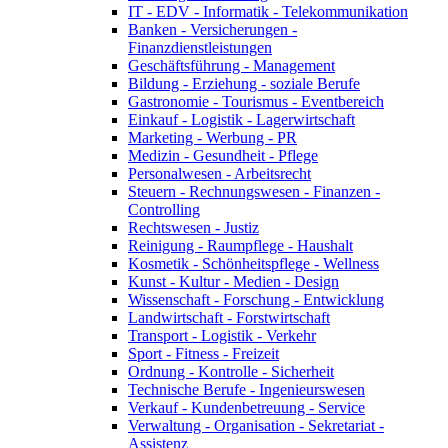
IT - EDV - Informatik - Telekommunikation
Banken - Versicherungen -
Finanzdienstleistungen
Geschäftsführung - Management
Bildung - Erziehung - soziale Berufe
Gastronomie - Tourismus - Eventbereich
Einkauf - Logistik - Lagerwirtschaft
Marketing - Werbung - PR
Medizin - Gesundheit - Pflege
Personalwesen - Arbeitsrecht
Steuern - Rechnungswesen - Finanzen -
Controlling
Rechtswesen - Justiz
Reinigung - Raumpflege - Haushalt
Kosmetik - Schönheitspflege - Wellness
Kunst - Kultur - Medien - Design
Wissenschaft - Forschung - Entwicklung
Landwirtschaft - Forstwirtschaft
Transport - Logistik - Verkehr
Sport - Fitness - Freizeit
Ordnung - Kontrolle - Sicherheit
Technische Berufe - Ingenieurswesen
Verkauf - Kundenbetreuung - Service
Verwaltung - Organisation - Sekretariat -
Assistenz