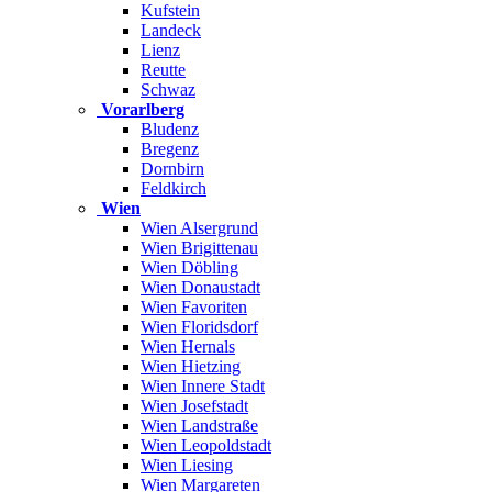
Kufstein
Landeck
Lienz
Reutte
Schwaz
Vorarlberg
Bludenz
Bregenz
Dornbirn
Feldkirch
Wien
Wien Alsergrund
Wien Brigittenau
Wien Döbling
Wien Donaustadt
Wien Favoriten
Wien Floridsdorf
Wien Hernals
Wien Hietzing
Wien Innere Stadt
Wien Josefstadt
Wien Landstraße
Wien Leopoldstadt
Wien Liesing
Wien Margareten