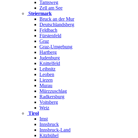
Tamsweg
Zell am See
Steiermark
Bruck an der Mur
Deutschlandsberg
Feldbach
Fürstenfeld
Graz
Graz-Umgebung
Hartberg
Judenburg
Knittelfeld
Leibnitz
Leoben
Liezen
Murau
Mürzzuschlag
Radkersburg
Voitsberg
Weiz
Tirol
Imst
Innsbruck
Innsbruck-Land
Kitzbühel