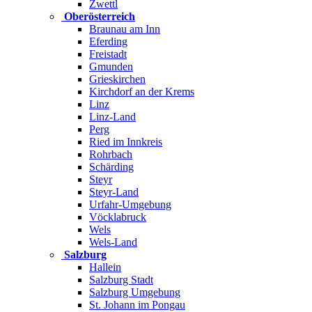
Zwettl
Oberösterreich
Braunau am Inn
Eferding
Freistadt
Gmunden
Grieskirchen
Kirchdorf an der Krems
Linz
Linz-Land
Perg
Ried im Innkreis
Rohrbach
Schärding
Steyr
Steyr-Land
Urfahr-Umgebung
Vöcklabruck
Wels
Wels-Land
Salzburg
Hallein
Salzburg Stadt
Salzburg Umgebung
St. Johann im Pongau