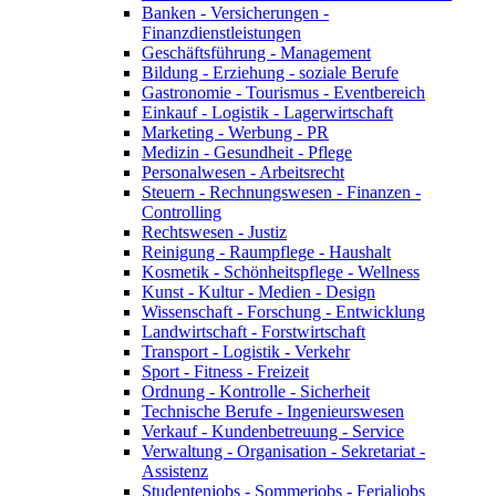
Banken - Versicherungen -
Finanzdienstleistungen
Geschäftsführung - Management
Bildung - Erziehung - soziale Berufe
Gastronomie - Tourismus - Eventbereich
Einkauf - Logistik - Lagerwirtschaft
Marketing - Werbung - PR
Medizin - Gesundheit - Pflege
Personalwesen - Arbeitsrecht
Steuern - Rechnungswesen - Finanzen -
Controlling
Rechtswesen - Justiz
Reinigung - Raumpflege - Haushalt
Kosmetik - Schönheitspflege - Wellness
Kunst - Kultur - Medien - Design
Wissenschaft - Forschung - Entwicklung
Landwirtschaft - Forstwirtschaft
Transport - Logistik - Verkehr
Sport - Fitness - Freizeit
Ordnung - Kontrolle - Sicherheit
Technische Berufe - Ingenieurswesen
Verkauf - Kundenbetreuung - Service
Verwaltung - Organisation - Sekretariat -
Assistenz
Studentenjobs - Sommerjobs - Ferialjobs