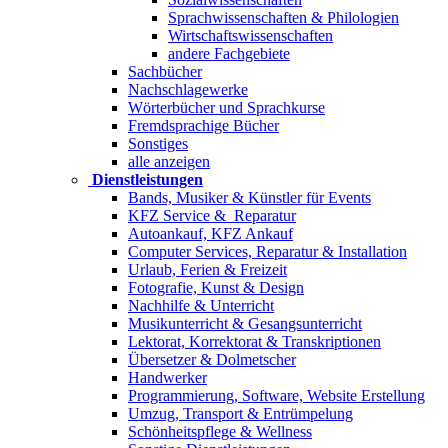
Sprachwissenschaften & Philologien
Wirtschaftswissenschaften
andere Fachgebiete
Sachbücher
Nachschlagewerke
Wörterbücher und Sprachkurse
Fremdsprachige Bücher
Sonstiges
alle anzeigen
Dienstleistungen
Bands, Musiker & Künstler für Events
KFZ Service & Reparatur
Autoankauf, KFZ Ankauf
Computer Services, Reparatur & Installation
Urlaub, Ferien & Freizeit
Fotografie, Kunst & Design
Nachhilfe & Unterricht
Musikunterricht & Gesangsunterricht
Lektorat, Korrektorat & Transkriptionen
Übersetzer & Dolmetscher
Handwerker
Programmierung, Software, Website Erstellung
Umzug, Transport & Entrümpelung
Schönheitspflege & Wellness