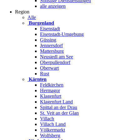
Sonstige Dienstleistungen
alle anzeigen
Region
Alle
Burgenland
Eisenstadt
Eisenstadt-Umgebung
Güssing
Jennersdorf
Mattersburg
Neusiedl am See
Oberpullendorf
Oberwart
Rust
Kärnten
Feldkirchen
Hermagor
Klagenfurt
Klagenfurt Land
Spittal an der Drau
St. Veit an der Glan
Villach
Villach Land
Völkermarkt
Wolfsberg