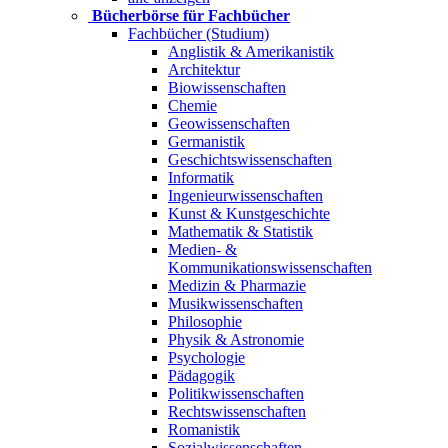
Bücherbörse für Fachbücher
Fachbücher (Studium)
Anglistik & Amerikanistik
Architektur
Biowissenschaften
Chemie
Geowissenschaften
Germanistik
Geschichtswissenschaften
Informatik
Ingenieurwissenschaften
Kunst & Kunstgeschichte
Mathematik & Statistik
Medien- &
Kommunikationswissenschaften
Medizin & Pharmazie
Musikwissenschaften
Philosophie
Physik & Astronomie
Psychologie
Pädagogik
Politikwissenschaften
Rechtswissenschaften
Romanistik
Sozialwissenschaften