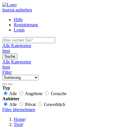
Inserat aufgeben
Hilfe
Registrierung
Login
Alle Kategorien
Imst
Suche
Alle Kategorien
Imst
Filter
Typ
Alle
Angebote
Gesuche
Anbieter
Alle
Privat
Gewerblich
Filter übernehmen
Home
/
Tirol
/