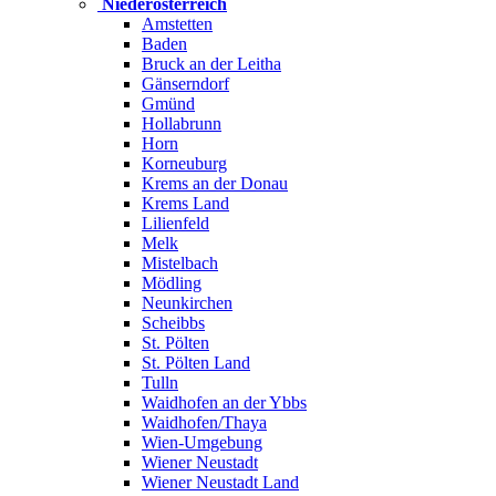
Niederösterreich
Amstetten
Baden
Bruck an der Leitha
Gänserndorf
Gmünd
Hollabrunn
Horn
Korneuburg
Krems an der Donau
Krems Land
Lilienfeld
Melk
Mistelbach
Mödling
Neunkirchen
Scheibbs
St. Pölten
St. Pölten Land
Tulln
Waidhofen an der Ybbs
Waidhofen/Thaya
Wien-Umgebung
Wiener Neustadt
Wiener Neustadt Land